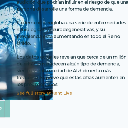
audición, que podrían influir en el riesgo de que un
persona desarrolle una forma de demencia.
La demencia engloba una serie de enfermedades
neurológicas y neurodegenerativas, y su
prevalencia está aumentando en todo el Reino
Unido.
Los datos actuales revelan que cerca de un millón
de británicos padecen algún tipo de demencia,
siendo la enfermedad de Alzheimer la más
frecuente. Se prevé que estas cifras aumenten en
los próximos años.
See full story at
Kent Live