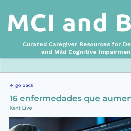
Curated Caregiver Resources for D
and Mild Cognitive Impairmen
go back
16 enfermedades que aument
Kent Live