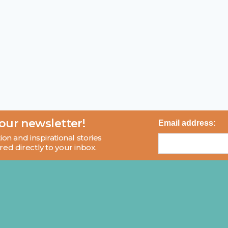
 our newsletter!
Email address:
ion and inspirational stories
red directly to your inbox.
About
Blog
Contact
FAQ
© 2026 MCI and Beyond. All rights reserved.