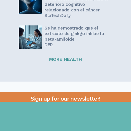
deterioro cognitivo
relacionado con el cáncer
SciTechDaily
Se ha demostrado que el
extracto de ginkgo inhibe la
beta-amiloide
DBR
MORE HEALTH
Sign up for our newsletter!
Get the latest information and inspirational stories for
caregivers, delivered directly to your inbox.
Email address: