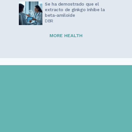
Se ha demostrado que el
extracto de ginkgo inhibe la
beta-amiloide
DBR
MORE HEALTH
Sign up for our newsletter!
Get the latest information and inspirational stories for
caregivers, delivered directly to your inbox.
Email address: