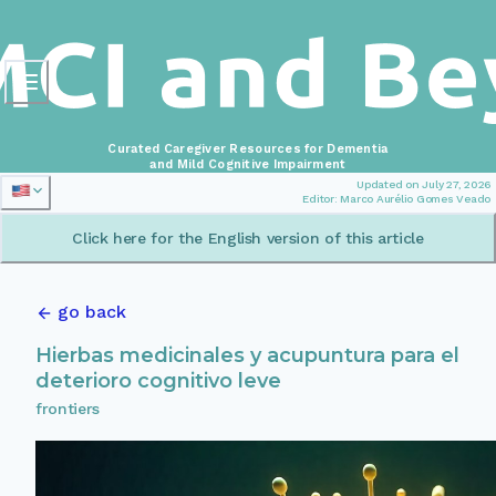
Curated Caregiver Resources for Dementia
and Mild Cognitive Impairment
Updated on July 27, 2026
Editor: Marco Aurélio Gomes Veado
Click here for the English version of this article
go back
Hierbas medicinales y acupuntura para el
deterioro cognitivo leve
frontiers