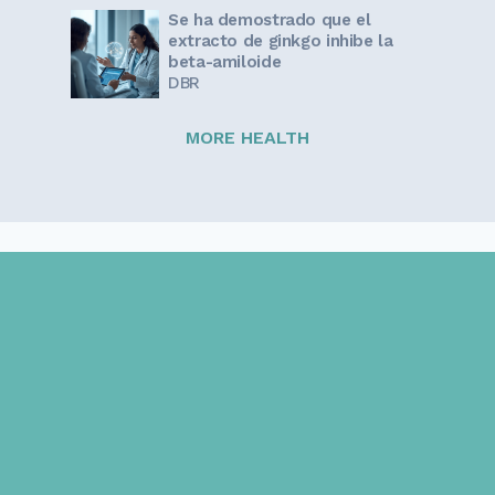
Se ha demostrado que el
extracto de ginkgo inhibe la
beta-amiloide
DBR
MORE HEALTH
Sign up for our newsletter!
Get the latest information and inspirational stories for
caregivers, delivered directly to your inbox.
Email address: