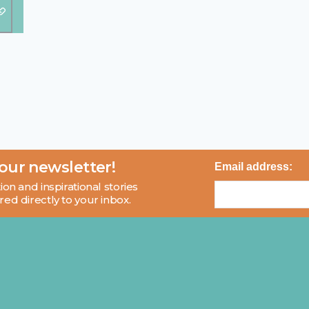
 our newsletter!
Email address:
ion and inspirational stories
red directly to your inbox.
About
Blog
Contact
FAQ
© 2026 MCI and Beyond. All rights reserved.