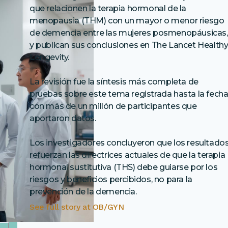
que relacionen la terapia hormonal de la
menopausia (THM) con un mayor o menor riesgo
de demencia entre las mujeres posmenopáusicas,
y publican sus conclusiones en The Lancet Health
Longevity.
La revisión fue la síntesis más completa de
pruebas sobre este tema registrada hasta la fecha
con más de un millón de participantes que
aportaron datos.
Los investigadores concluyeron que los resultado
refuerzan las directrices actuales de que la terapia
hormonal sustitutiva (THS) debe guiarse por los
riesgos y beneficios percibidos, no para la
prevención de la demencia.
See full story at
OB/GYN