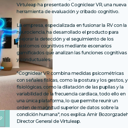
Virtuleap ha presentado Cogniclear VR, una nueva
herramienta de evaluación y cribado cognitivo.
La empresa, especializada en fusionar la RV con la
neurociencia, ha desarrollado el producto para
mejorar la detección y el seguimiento de los
trastornos cognitivos mediante escenarios
gamificados que analizan las funciones cognitivas
y conductuales.
"Cogniclear VR combina medidas psicométricas
con señales físicas, como la postura y los gestos, y
fisiológicas, como la dilatación de las pupilas y la
variabilidad de la frecuencia cardiaca, todo ello en
una única plataforma, lo que permite reunir un
orden de magnitud superior de datos sobre la
condición humana", nos explica Amir Bozorgzadeh
Director General de Virtuleap.