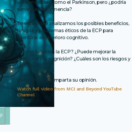
enfermedades como el Parkinson, pero ¿podría
servir para la demencia?
En este vídeo analizamos los posibles beneficios,
riesgos y problemas éticos de la ECP para
ralentizar el deterioro cognitivo.
¿Cómo funciona la ECP? ¿Puede mejorar la
memoria y la cognición? ¿Cuáles son los riesgos y
los retos?
Véalo ahora y comparta su opinión.
Watch full video from
MCI and Beyond YouTube
Channel