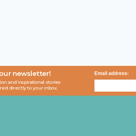
 our newsletter!
Email address:
ion and inspirational stories
red directly to your inbox.
About
Blog
Contact
FAQ
© 2026 MCI and Beyond. All rights reserved.