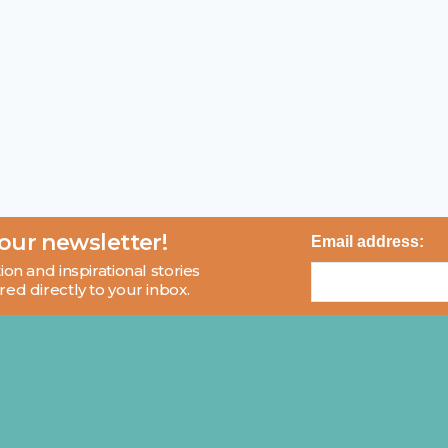
 our newsletter!
Email address:
ion and inspirational stories
red directly to your inbox.
About
Blog
Contact
FAQ
© 2026 MCI and Beyond. All rights reserved.