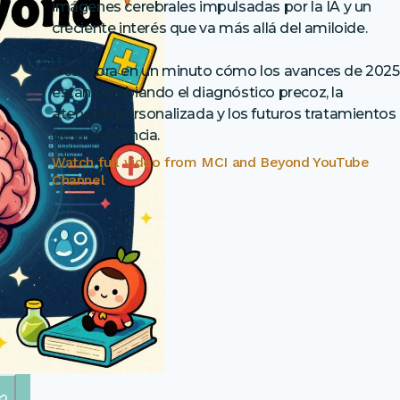
imágenes cerebrales impulsadas por la IA y un
creciente interés que va más allá del amiloide.
Descubra en un minuto cómo los avances de 2025
están cambiando el diagnóstico precoz, la
atención personalizada y los futuros tratamientos
de la demencia.
Watch full video from
MCI and Beyond YouTube
Channel