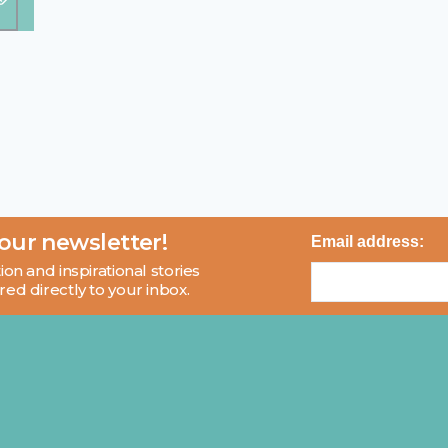
 our newsletter!
Email address:
ion and inspirational stories
red directly to your inbox.
About
Blog
Contact
FAQ
© 2026 MCI and Beyond. All rights reserved.