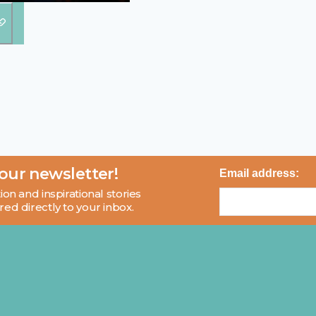
 our newsletter!
Email address:
ion and inspirational stories
red directly to your inbox.
About
Blog
Contact
FAQ
© 2026 MCI and Beyond. All rights reserved.