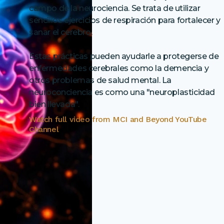
campo de la neurociencia. Se trata de utilizar
sencillos ejercicios de respiración para fortalecer y
sanar el cerebro.
Estas prácticas pueden ayudarle a protegerse de
enfermedades cerebrales como la demencia y
otros problemas de salud mental. La
neuroconciencia es como una "neuroplasticidad
Watch full video from
MCI and Beyond YouTube
Channel