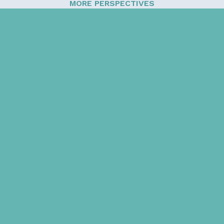
MORE PERSPECTIVES
Sign up for our newsletter!
Get the latest information and inspirational stories for
caregivers, delivered directly to your inbox.
Email address: