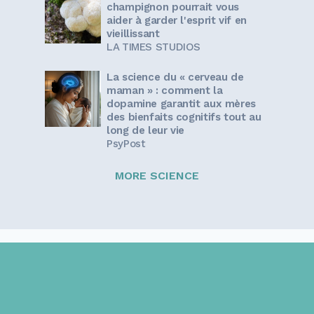
champignon pourrait vous
aider à garder l'esprit vif en
vieillissant
LA TIMES STUDIOS
La science du « cerveau de
maman » : comment la
dopamine garantit aux mères
des bienfaits cognitifs tout au
long de leur vie
PsyPost
MORE SCIENCE
Sign up for our newsletter!
Get the latest information and inspirational stories for
caregivers, delivered directly to your inbox.