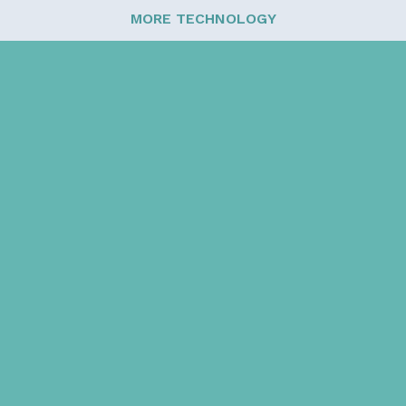
MORE TECHNOLOGY
Sign up for our newsletter!
Get the latest information and inspirational stories for
caregivers, delivered directly to your inbox.
Email address: