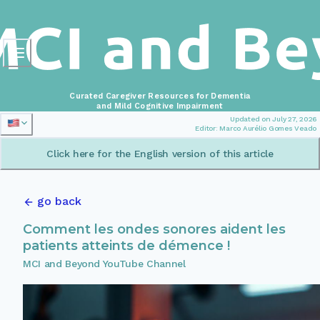
Curated Caregiver Resources for Dementia
and Mild Cognitive Impairment
Updated on July 27, 2026
Editor: Marco Aurélio Gomes Veado
Click here for the English version of this article
go back
Comment les ondes sonores aident les
patients atteints de démence !
MCI and Beyond YouTube Channel