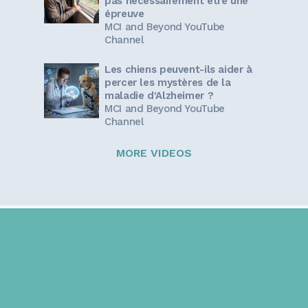
pas nécessairement être une
épreuve
MCI and Beyond YouTube
Channel
Les chiens peuvent-ils aider à
percer les mystères de la
maladie d'Alzheimer ?
MCI and Beyond YouTube
Channel
MORE VIDEOS
Sign up for our newsletter!
Get the latest information and inspirational stories for
caregivers, delivered directly to your inbox.
Email address: