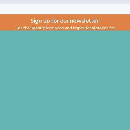
Sign up for our newsletter!
Get the latest information and inspirational stories for
caregivers, delivered directly to your inbox.
Email address:
About
Blog
Contact