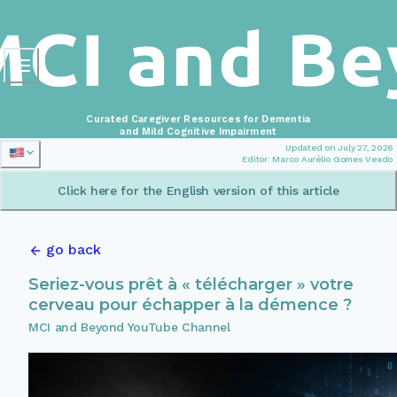
Curated Caregiver Resources for Dementia
and Mild Cognitive Impairment
Updated on July 27, 2026
Editor: Marco Aurélio Gomes Veado
Click here for the English version of this article
go back
Seriez-vous prêt à « télécharger » votre
cerveau pour échapper à la démence ?
MCI and Beyond YouTube Channel