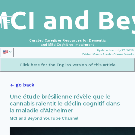
Curated Caregiver Resources for Dementia
and Mild Cognitive Impairment
Updated on July 27, 2026
Editor: Marco Aurélio Gomes Veado
Click here for the English version of this article
go back
Une étude brésilienne révèle que le
cannabis ralentit le déclin cognitif dans
la maladie d'Alzheimer
MCI and Beyond YouTube Channel