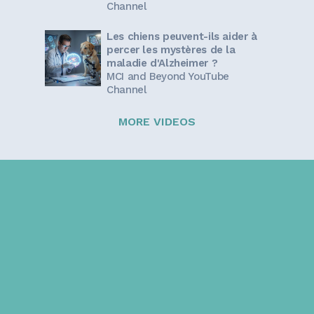
Channel
Les chiens peuvent-ils aider à
percer les mystères de la
maladie d'Alzheimer ?
MCI and Beyond YouTube
Channel
MORE VIDEOS
Sign up for our newsletter!
Get the latest information and inspirational stories for
caregivers, delivered directly to your inbox.
Email address: