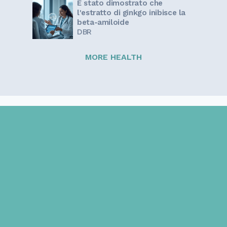
È stato dimostrato che
l'estratto di ginkgo inibisce la
beta-amiloide
DBR
MORE HEALTH
Sign up for our newsletter!
Get the latest information and inspirational stories for
caregivers, delivered directly to your inbox.
Email address: