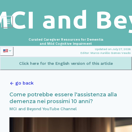
Curated Caregiver Resources for Dementia
and Mild Cognitive Impairment
Updated on July 27, 2026
Editor: Marco Aurélio Gomes Veado
Click here for the English version of this article
go back
Come potrebbe essere l'assistenza alla
demenza nei prossimi 10 anni?
MCI and Beyond YouTube Channel