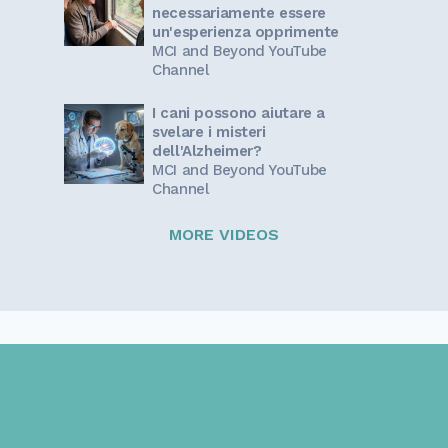
necessariamente essere
un'esperienza opprimente
MCI and Beyond YouTube
Channel
I cani possono aiutare a
svelare i misteri
dell'Alzheimer?
MCI and Beyond YouTube
Channel
MORE VIDEOS
Sign up for our newsletter!
Get the latest information and inspirational stories for
caregivers, delivered directly to your inbox.