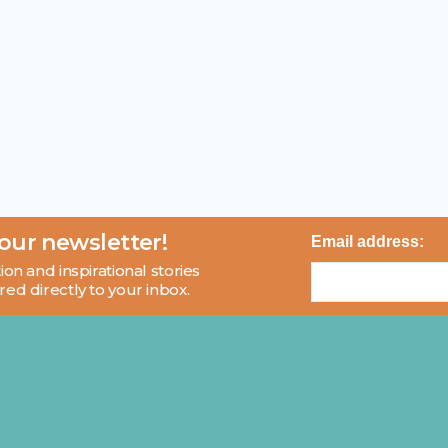
 our newsletter!
Email address:
ion and inspirational stories
red directly to your inbox.
About
Blog
Contact
FAQ
© 2026 MCI and Beyond. All rights reserved.