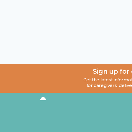
Sign up for
Get the latest informat
for caregivers, delive