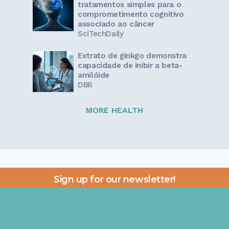
tratamentos simples para o
comprometimento cognitivo
associado ao câncer
SciTechDaily
Extrato de ginkgo demonstra
capacidade de inibir a beta-
amilóide
DBR
MORE HEALTH
Sign up for our newsletter!
Get the latest information and inspirational stories for
caregivers, delivered directly to your inbox.
Email address: