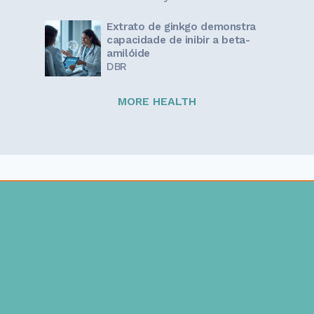
Extrato de ginkgo demonstra
capacidade de inibir a beta-
amilóide
DBR
MORE HEALTH
Sign up for our newsletter!
Get the latest information and inspirational stories for
caregivers, delivered directly to your inbox.
Email address: