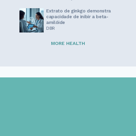
Extrato de ginkgo demonstra
capacidade de inibir a beta-
amilóide
DBR
MORE HEALTH
Sign up for our newsletter!
Get the latest information and inspirational stories for
caregivers, delivered directly to your inbox.
Email address: