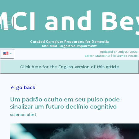
Curated Caregiver Resources for Dementia
and Mild Cognitive Impairment
Updated on July 27, 2026
Editor: Marco Aurélio Gomes Veado
Click here for the English version of this article
go back
Um padrão oculto em seu pulso pode
sinalizar um futuro declínio cognitivo
science alert