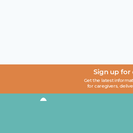
Sign up for
Get the latest informat
for caregivers, delive