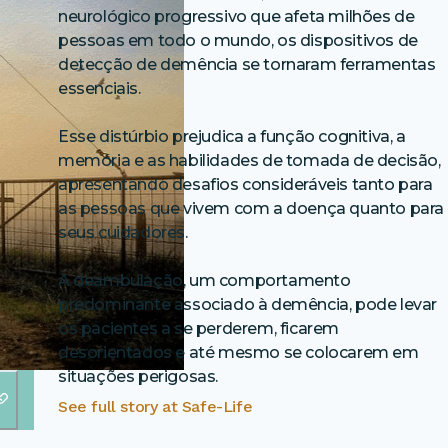
neurológico progressivo que afeta milhões de
pessoas em todo o mundo, os dispositivos de
detecção de demência se tornaram ferramentas
essenciais.
Esse distúrbio prejudica a função cognitiva, a
memória e as habilidades de tomada de decisão,
apresentando desafios consideráveis tanto para
as pessoas que vivem com a doença quanto para
seus cuidadores.
A deambulação, um comportamento
predominante associado à demência, pode levar
os pacientes a se perderem, ficarem
desorientados e até mesmo se colocarem em
situações perigosas.
See full story at
Safe-Life