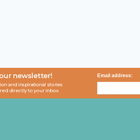
 our newsletter!
Email address:
ion and inspirational stories
red directly to your inbox.
About
Blog
Contact
FAQ
© 2026 MCI and Beyond. All rights reserved.