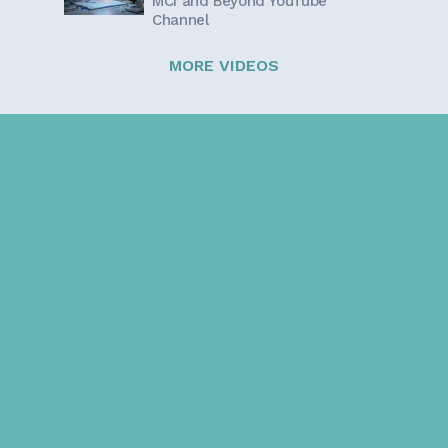
MCI and Beyond YouTube
Channel
MORE VIDEOS
Sign up for our newsletter!
Get the latest information and inspirational stories for
caregivers, delivered directly to your inbox.
Email address: