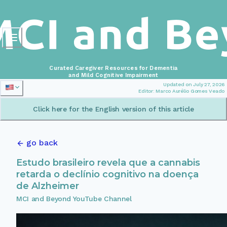
Curated Caregiver Resources for Dementia
and Mild Cognitive Impairment
Updated on July 27, 2026
Editor: Marco Aurélio Gomes Veado
Click here for the English version of this article
go back
Estudo brasileiro revela que a cannabis
retarda o declínio cognitivo na doença
de Alzheimer
MCI and Beyond YouTube Channel