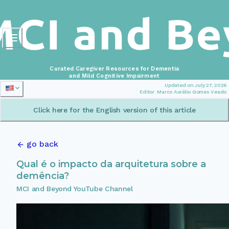
Curated Caregiver Resources for Dementia
and Mild Cognitive Impairment
Updated on July 27, 2026
Editor: Marco Aurélio Gomes Veado
Click here for the English version of this article
go back
Qual é o impacto da arquitetura sobre a
demência?
MCI and Beyond YouTube Channel