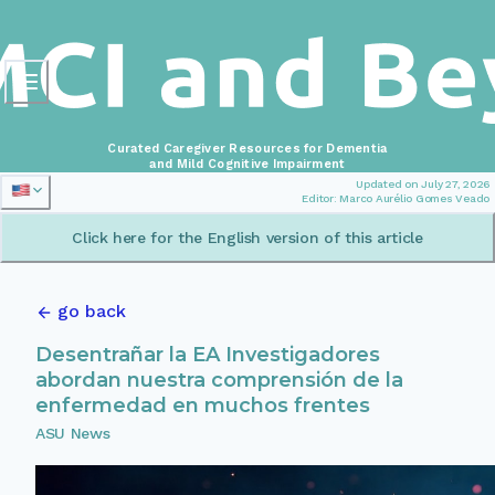
Curated Caregiver Resources for Dementia
and Mild Cognitive Impairment
Updated on July 27, 2026
Editor: Marco Aurélio Gomes Veado
Click here for the English version of this article
go back
Desentrañar la EA Investigadores
abordan nuestra comprensión de la
enfermedad en muchos frentes
ASU News