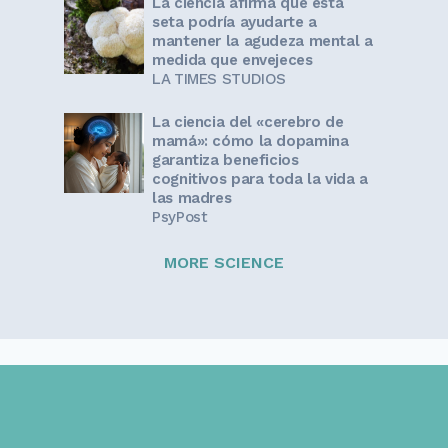
La ciencia afirma que esta
seta podría ayudarte a
mantener la agudeza mental a
medida que envejeces
LA TIMES STUDIOS
La ciencia del «cerebro de
mamá»: cómo la dopamina
garantiza beneficios
cognitivos para toda la vida a
las madres
PsyPost
MORE SCIENCE
Sign up for our newsletter!
Get the latest information and inspirational stories for
caregivers, delivered directly to your inbox.