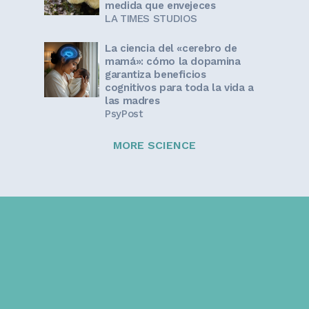
medida que envejeces
LA TIMES STUDIOS
La ciencia del «cerebro de
mamá»: cómo la dopamina
garantiza beneficios
cognitivos para toda la vida a
las madres
PsyPost
MORE SCIENCE
Sign up for our newsletter!
Get the latest information and inspirational stories for
caregivers, delivered directly to your inbox.
Email address: