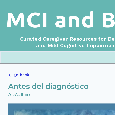
Curated Caregiver Resources for D
and Mild Cognitive Impairmen
go back
Antes del diagnóstico
AlzAuthors