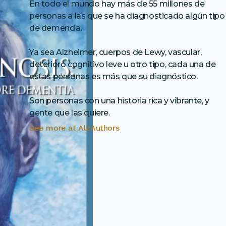
En todo el mundo hay más de 55 millones de
personas a las que se ha diagnosticado algún tipo
de demencia.
Ya sea Alzheimer, cuerpos de Lewy, vascular,
deterioro cognitivo leve u otro tipo, cada una de
estas personas es más que su diagnóstico.
Son personas con una historia rica y vibrante, y
gente que las quiere.
See more at
AlzAuthors