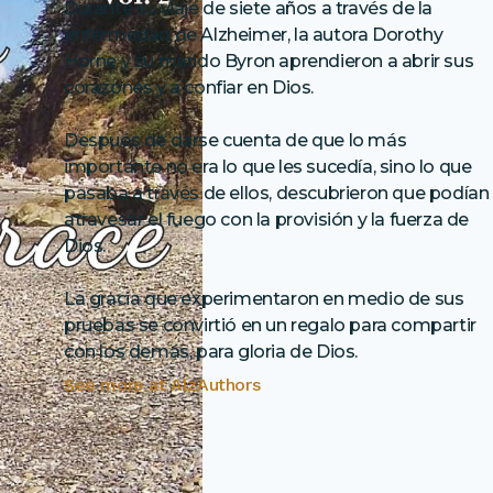
Durante su viaje de siete años a través de la
enfermedad de Alzheimer, la autora Dorothy
Horne y su marido Byron aprendieron a abrir sus
corazones y a confiar en Dios.
Después de darse cuenta de que lo más
importante no era lo que les sucedía, sino lo que
pasaba a través de ellos, descubrieron que podían
atravesar el fuego con la provisión y la fuerza de
Dios.
La gracia que experimentaron en medio de sus
pruebas se convirtió en un regalo para compartir
con los demás, para gloria de Dios.
See more at
AlzAuthors