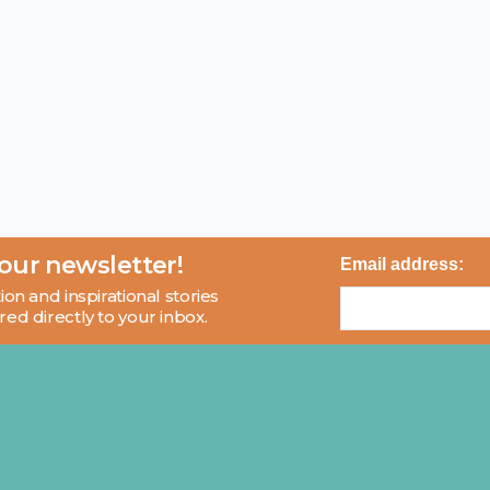
 our newsletter!
Email address:
ion and inspirational stories
red directly to your inbox.
About
Blog
Contact
FAQ
© 2026 MCI and Beyond. All rights reserved.