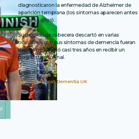
diagnosticaron la enfermedad de Alzheimer de
aparición temprana (los síntomas aparecen antes
de los 65 años).
Su médico de cabecera descartó en varias
ocasiones que sus síntomas de demencia fueran
depresión y tardó casi tres años en recibir un
diagnóstico formal.
Tenía 49 años.
See full story at
Dementia UK