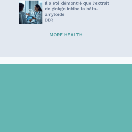
Il a été démontré que l'extrait
de ginkgo inhibe la bêta-
amyloïde
DBR
MORE HEALTH
Sign up for our newsletter!
Get the latest information and inspirational stories for
caregivers, delivered directly to your inbox.
Email address: