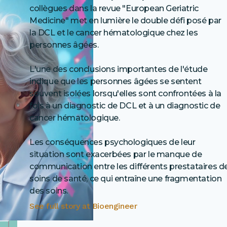
collègues dans la revue "European Geriatric
Medicine" met en lumière le double défi posé par
la DCL et le cancer hématologique chez les
personnes âgées.
L'une des conclusions importantes de l'étude
indique que les personnes âgées se sentent
souvent isolées lorsqu'elles sont confrontées à la
fois à un diagnostic de DCL et à un diagnostic de
cancer hématologique.
Les conséquences psychologiques de leur
situation sont exacerbées par le manque de
communication entre les différents prestataires d
soins de santé, ce qui entraîne une fragmentation
des soins.
See full story at
Bioengineer