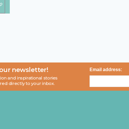
 our newsletter!
Email address:
ion and inspirational stories
red directly to your inbox.
About
Blog
Contact
FAQ
© 2026 MCI and Beyond. All rights reserved.