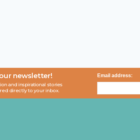
 our newsletter!
Email address:
ion and inspirational stories
red directly to your inbox.
About
Blog
Contact
FAQ
© 2026 MCI and Beyond. All rights reserved.