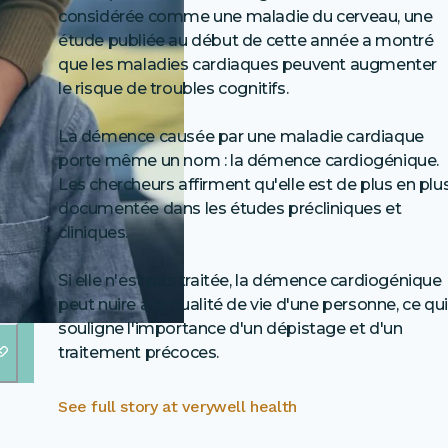
considérée comme une maladie du cerveau, une
étude publiée au début de cette année a montré
que les maladies cardiaques peuvent augmenter
le risque de troubles cognitifs.
La démence causée par une maladie cardiaque
porte même un nom : la démence cardiogénique.
Les chercheurs affirment qu'elle est de plus en plu
documentée dans les études précliniques et
cliniques.
Si elle n'est pas traitée, la démence cardiogénique
peut nuire à la qualité de vie d'une personne, ce qui
souligne l'importance d'un dépistage et d'un
traitement précoces.
See full story at
verywell health