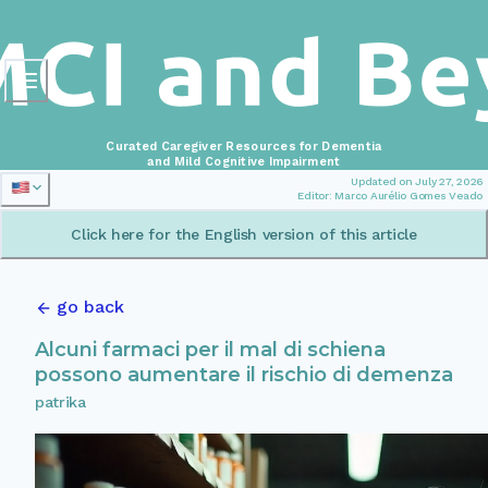
Curated Caregiver Resources for Dementia
and Mild Cognitive Impairment
Updated on July 27, 2026
Editor: Marco Aurélio Gomes Veado
Click here for the English version of this article
go back
Alcuni farmaci per il mal di schiena
possono aumentare il rischio di demenza
patrika