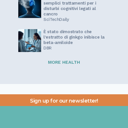
semplici trattamenti per i
disturbi cognitivi legati al
cancro
SciTechDaily
È stato dimostrato che
l'estratto di ginkgo inibisce la
beta-amiloide
DBR
MORE HEALTH
Sign up for our newsletter!
Get the latest information and inspirational stories for
caregivers, delivered directly to your inbox.
Email address: