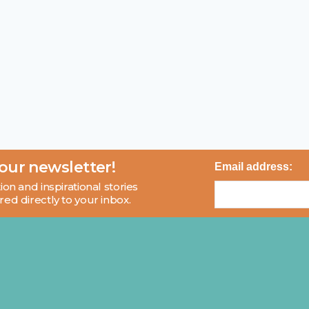
 our newsletter!
Email address:
ion and inspirational stories
red directly to your inbox.
About
Blog
Contact
FAQ
© 2026 MCI and Beyond. All rights reserved.