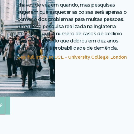
chaves de vez em quando, mas pesquisas
sugerem que esquecer as coisas será apenas o
começo dos problemas para muitas pessoas.
Uma nova pesquisa realizada na Inglaterra
descobriu que o número de casos de declínio
cognitivo mais do que dobrou em dez anos,
aumentando a probabilidade de demência.
See full story at
UCL - University College London