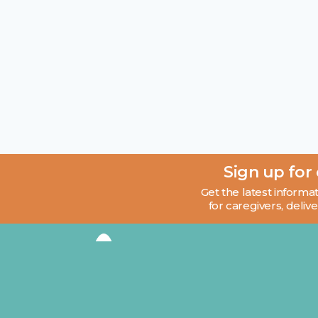
Sign up for
Get the latest informat
for caregivers, delive