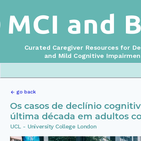
Curated Caregiver Resources for D
and Mild Cognitive Impairmen
go back
Os casos de declínio cognit
última década em adultos c
UCL - University College London