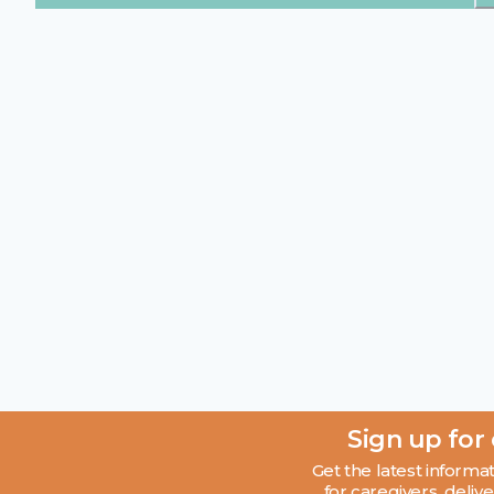
Sign up for
Get the latest informat
for caregivers, delive