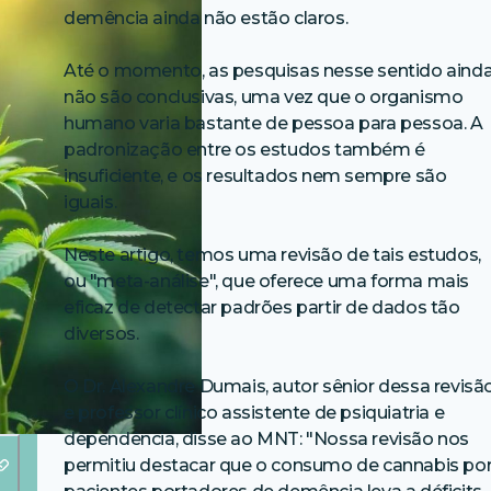
demência ainda não estão claros.
Até o momento, as pesquisas nesse sentido aind
não são conclusivas, uma vez que o organismo
humano varia bastante de pessoa para pessoa. A
padronização entre os estudos também é
insuficiente, e os resultados nem sempre são
iguais.
Neste artigo, temos uma revisão de tais estudos,
ou "meta-análise", que oferece uma forma mais
eficaz de detectar padrões partir de dados tão
diversos.
O Dr. Alexandre Dumais, autor sênior dessa revisã
e professor clínico assistente de psiquiatria e
dependência, disse ao MNT: "Nossa revisão nos
permitiu destacar que o consumo de cannabis po