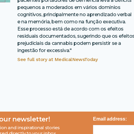
pacientes portadores de demência leva a déficits
pequenos a moderados em vários domínios
cognitivos, principalmente no aprendizado verbal
e na memória, bem como na função executiva.
Esse processo está de acordo com os efeitos
residuais documentados, sugerindo que os efeito
prejudiciais da cannabis podem persistir se a
ingestão for excessiva."
See full story at
MedicalNewsToday
 our newsletter!
Email address:
ion and inspirational stories
red directly to your inbox.