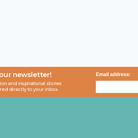
 our newsletter!
Email address:
ion and inspirational stories
red directly to your inbox.
About
Blog
Contact
FAQ
© 2026 MCI and Beyond. All rights reserved.