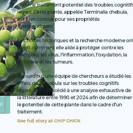
comme traitement potentiel des troubles cognitif
légers. Cette plante, appelée Terminalia chebula,
est bien connue pour ses propriétés
thérapeutiques.
Les textes historiques et la recherche moderne on
décrit comment elle aide à protéger contre les
bactéries, les virus, l'inflammation, l'oxydation, la
glycémie et les tumeurs.
Aujourd'hui, une équipe de chercheurs a étudié les
effets du T. chebula sur les troubles cognitifs
légers. Elle a procédé à une analyse exhaustive de
la littérature entre 1990 et 2024 afin de déterminer
le potentiel de cette plante dans le cadre d'un
traitement.
See full story at
CHIP CHICK