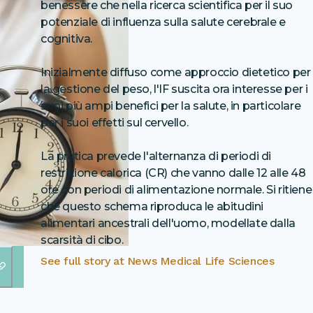
benessere che nella ricerca scientifica per il suo
potenziale di influenza sulla salute cerebrale e
cognitiva.
Inizialmente diffuso come approccio dietetico per
la gestione del peso, l'IF suscita ora interesse per i
suoi più ampi benefici per la salute, in particolare
per i suoi effetti sul cervello.
La pratica prevede l'alternanza di periodi di
restrizione calorica (CR) che vanno dalle 12 alle 48
ore con periodi di alimentazione normale. Si ritiene
che questo schema riproduca le abitudini
alimentari ancestrali dell'uomo, modellate dalla
scarsità di cibo.
See full story at
News Medical Life Sciences