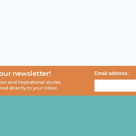
 our newsletter!
Email address:
ion and inspirational stories
red directly to your inbox.
About
Blog
Contact
FAQ
© 2026 MCI and Beyond. All rights reserved.