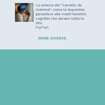
La scienza del “cervello da
mamma”: come la dopamina
garantisce alle madri benefici
cognitivi che durano tutta la
vita
PsyPost
MORE SCIENCE
Sign up for our newsletter!
Get the latest information and inspirational stories for
caregivers, delivered directly to your inbox.
Email address: