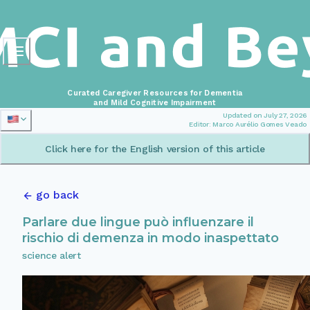
Curated Caregiver Resources for Dementia
and Mild Cognitive Impairment
Updated on July 27, 2026
Editor: Marco Aurélio Gomes Veado
Click here for the English version of this article
go back
Parlare due lingue può influenzare il
rischio di demenza in modo inaspettato
science alert